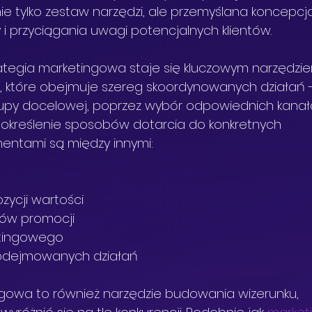
 nie tylko zestaw narzędzi, ale przemyślana koncepcj
i przyciągania uwagi potencjalnych klientów.
rategia marketingowa staje się kluczowym narzędzi
o
, które obejmuje szereg skoordynowanych działań -
grupy docelowej, poprzez wybór odpowiednich kana
e określenie sposobów dotarcia do konkretnych 
entami są między innymi:
ozycji wartości
łów promocji
etingowego
podejmowanych działań
ngowa to również narzędzie budowania wizerunku, 