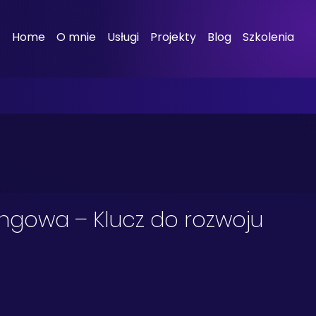
Home
O mnie
Usługi
Projekty
Blog
Szkolenia
ingowa – Klucz do rozwoju