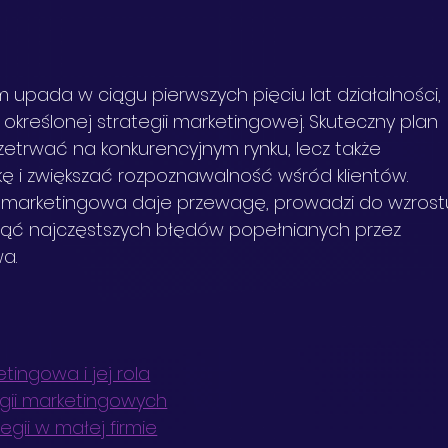
 upada w ciągu pierwszych pięciu lat działalności, 
kreślonej strategii marketingowej. Skuteczny plan 
rzetrwać na konkurencyjnym rynku, lecz także 
ę i zwiększać rozpoznawalność wśród klientów. 
 marketingowa daje przewagę, prowadzi do wzrost
nąć najczęstszych błędów popełnianych przez 
a.
tingowa i jej rola
egii marketingowych
egii w małej firmie