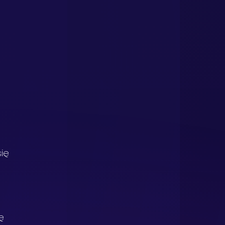
ię 
ę 