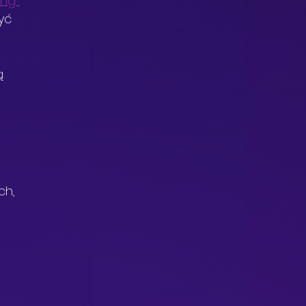
ing 
yć 
ą 
ch, 