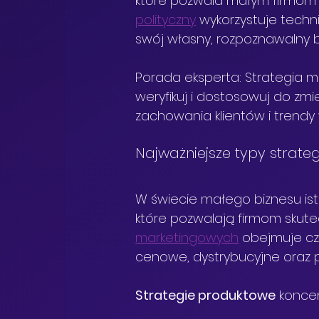
które pozwala małym firmom wy
polityczny
 wykorzystuje techn
swój własny, rozpoznawalny 
Porada eksperta: Strategia m
weryfikuj i dostosowuj do zm
zachowania klientów i trendy 
Najważniejsze typy strate
W świecie małego biznesu istn
które pozwalają firmom skute
marketingowych
 obejmuje cz
cenowe, dystrybucyjne oraz 
Strategie produktowe
 konce