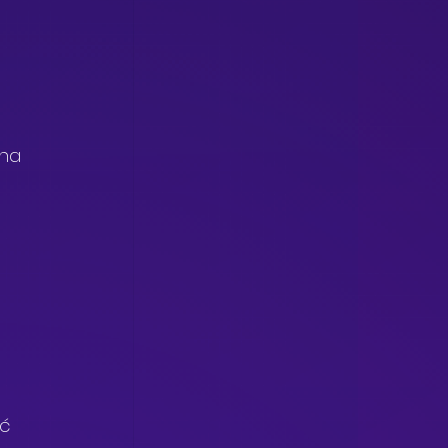
na 
ć 