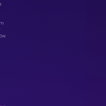
a 
em 
 
łów 