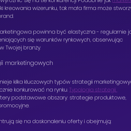
różnić się na tle konkurencji. Podobnie jak 
market
iki kreowania wizerunku, tak mała firma może stworz
brand.
arketingowa powinna być elastyczna - regularnie j
ieniających się warunków rynkowych, obserwując 
w Twojej branży.
gii marketingowych
ieje kilka kluczowych typów strategii marketingowy
cznie konkurować na rynku. 
Typologia strategii 
tery podstawowe obszary: strategie produktowe, 
promocyjne.
ntrują się na doskonaleniu oferty i obejmują: