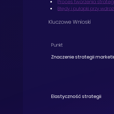
Proces tworzenia strategii
Błędy i pułapki przy wdraż
Kluczowe Wnioski
Punkt
Znaczenie strategii market
Elastyczność strategii