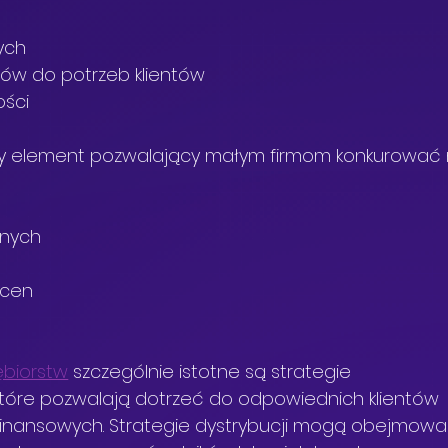
wych
ów do potrzeb klientów
ości
wy element pozwalający małym firmom konkurować 
jnych
 cen
ębiorstw
 szczególnie istotne są strategie 
które pozwalają dotrzeć do odpowiednich klientów 
finansowych. Strategie dystrybucji mogą obejmowa