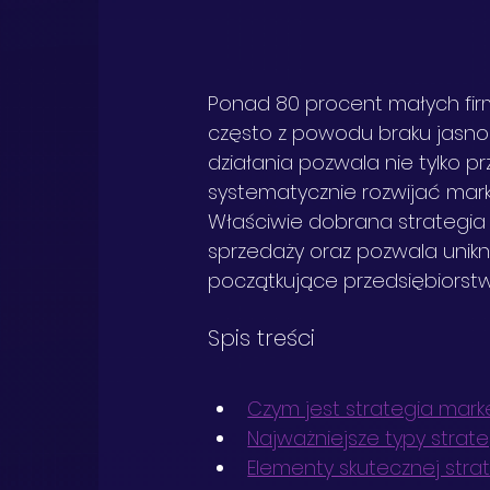
Ponad 80 procent małych firm
często z powodu braku jasno o
działania pozwala nie tylko p
systematycznie rozwijać mark
Właściwie dobrana strategia
sprzedaży oraz pozwala unik
początkujące przedsiębiorstw
Spis treści
Czym jest strategia marke
Najważniejsze typy strat
Elementy skutecznej strat