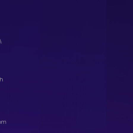
.
h 
om 