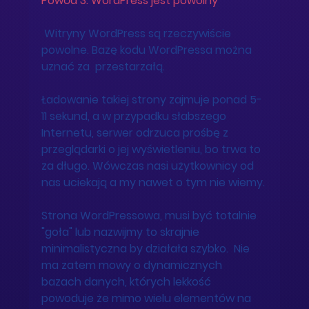
Powód 3: WordPress jest powolny 
 Witryny WordPress są rzeczywiście 
powolne. Bazę kodu WordPressa można 
uznać za  przestarzałą. 
Ładowanie takiej strony zajmuje ponad 5-
11 sekund, a w przypadku słabszego 
Internetu, serwer odrzuca prośbę z 
przeglądarki o jej wyświetleniu, bo trwa to 
za długo. Wówczas nasi użytkownicy od 
nas uciekają a my nawet o tym nie wiemy.
Strona WordPressowa, musi być totalnie 
"goła" lub nazwijmy to skrajnie 
minimalistyczna by działała szybko.  Nie 
ma zatem mowy o dynamicznych 
bazach danych, których lekkość 
powoduje że mimo wielu elementów na 