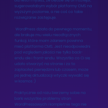
biznesu i myślisz, że będzie się on rozwijał, 
sugerowałabym wybór platformy CMS na 
wyższym poziomie, a nie coś co takie  
rozwiązanie zastępuje. 
 WordPress działa do pewnego momentu, 
ale brakuje mu wielu nieodłącznych 
funkcji, które moim zdaniem powinna 
mieć platforma CMS. Jest nieodpowiedni 
pod względem jakości nie tylko back-
endu ale i front-endu. Wszystko co Ci się 
udało stworzyć na stronie i za to 
zapłaciłeś pieniędzmi lub czasem, może 
po jednej aktualizacji wtyczki wywalić się 
w kosmos :) 
Praktycznie od razu bierzemy sobie na 
barki wszystkie problemy stron 
WordPressowych i kompletnie tego nie 