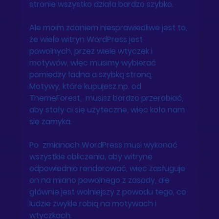
stronie wszystko działa bardzo szybko. 
Ale moim zdaniem niesprawiedliwe jest to, 
że wiele witryn WordPress jest 
powolnych, przez wiele wtyczek i 
motywów, więc musimy wybierać 
pomiędzy ładna a szybką stroną.  
Motywy, które kupujesz np. od 
ThemeForest,  musisz bardzo przerabiać, 
aby stały ci się użyteczne, więc koło nam 
się zamyka. 
Po  zmianach WordPress musi wykonać 
wszystkie obliczenia, aby witrynę 
odpowiednio renderować, więc zasługuje 
on na miano powolnego z zasady, ale 
głównie jest wolniejszy z powodu tego, co 
ludzie zwykle robią na motywach i 
wtyczkach. 