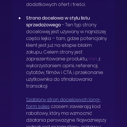
dodatkowych ofert i treści.
Strona docelowa w stylu listu 
sprzedażowego 
-
Ten typ strony 
docelowej jest używany w najniższej 
części lejka – tam, gdzie potencjalny 
klient jest już na etapie bliskim 
zakupu. Celem strony jest 
zaprezentowanie produktu, 
m.in
. z 
wykorzystaniem opinii, referencji, 
cytatów, filmów i CTA, i przekonanie 
użytkownika do sfinalizowania 
transakcji. 
Szablony stron docelowych long-
form sales
 czasem zawierają kod 
rabatowy, który ma wzmocnić 
działania perswazyjne. Najważniejszy 
jednak jest przemyślany, ciekawy i 