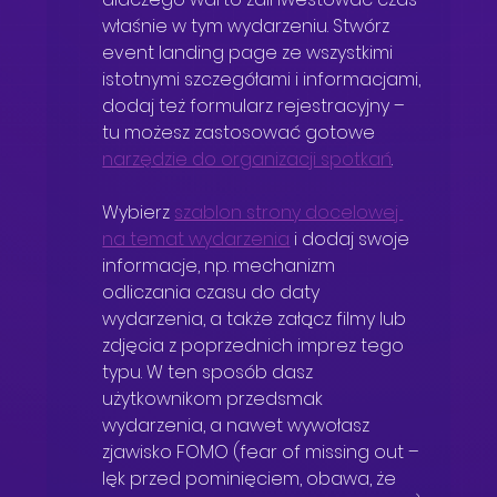
właśnie w tym wydarzeniu. Stwórz 
event landing page ze wszystkimi 
istotnymi szczegółami i informacjami, 
dodaj też formularz rejestracyjny – 
tu możesz zastosować gotowe 
narzędzie do organizacji spotkań
.
Wybierz 
szablon strony docelowej 
na temat wydarzenia
 i dodaj swoje 
informacje, np. mechanizm 
odliczania czasu do daty 
wydarzenia, a także załącz filmy lub 
zdjęcia z poprzednich imprez tego 
typu. W ten sposób dasz 
użytkownikom przedsmak 
wydarzenia, a nawet wywołasz 
zjawisko FOMO (fear of missing out – 
lęk przed pominięciem, obawa, że 