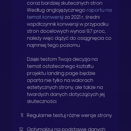
coraz bardziej skutecznych stron. 
Według anglojęzycznego 
raportu na 
temat konwersji
za 2021 r., średni 
współczynnik konwersji w przypadku 
stron docelowych wynosi 9,7 proc., 
należy więc dążyć do osiągnięcia co 
najmniej tego poziomu.
Dzięki testom Twoja decyzja na 
temat ostatecznego kształtu 
projektu landing page będzie 
oparta nie tylko na walorach 
estetycznych strony, ale także na 
twardych danych dotyczących jej 
skuteczności.
Regularnie testuj różne wersje strony.
Optymalizuj na podstawie danych.