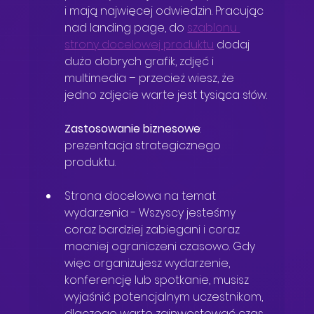
i mają najwięcej odwiedzin. Pracując 
nad landing page, do 
szablonu 
strony docelowej produktu
 dodaj 
dużo dobrych grafik, zdjęć i 
multimedia – przecież wiesz, że 
jedno zdjęcie warte jest tysiąca słów.
Zastosowanie biznesowe
: 
prezentacja strategicznego 
produktu.
Strona docelowa na temat 
wydarzenia
 - 
Wszyscy jesteśmy 
coraz bardziej zabiegani i coraz 
mocniej ograniczeni czasowo. Gdy 
więc organizujesz wydarzenie, 
konferencję lub spotkanie, musisz 
wyjaśnić potencjalnym uczestnikom, 
dlaczego warto zainwestować czas 