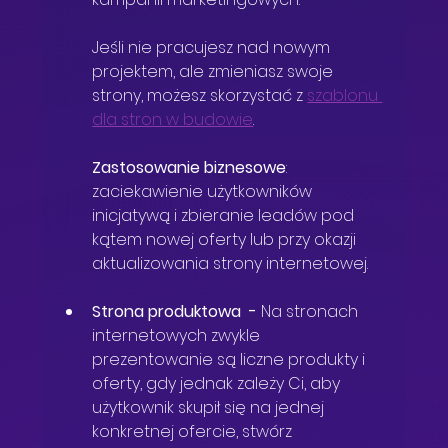
Jeśli nie pracujesz nad nowym 
projektem, ale zmieniasz swoje 
strony, możesz skorzystać z 
szablonu 
dla stron w budowie
.
Zastosowanie biznesowe
: 
zaciekawienie użytkowników 
inicjatywą i zbieranie leadów pod 
kątem nowej oferty lub przy okazji 
aktualizowania strony internetowej.
Strona produktowa
  - 
Na stronach 
internetowych zwykle 
prezentowanie są liczne produkty i 
oferty, gdy jednak zależy Ci, aby 
użytkownik skupił się na jednej 
konkretnej ofercie, stwórz 