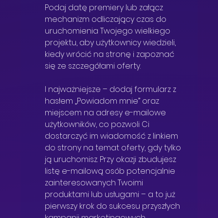
Podaj datę premiery lub załącz 
mechanizm odliczający czas do 
uruchomienia Twojego wielkiego 
projektu, aby użytkownicy wiedzieli, 
kiedy wrócić na stronę i zapoznać 
się ze szczegółami oferty. 
I najważniejsze – dodaj formularz z 
hasłem „Powiadom mnie” oraz 
miejscem na adresy e-mailowe 
użytkowników, co pozwoli Ci 
dostarczyć im wiadomość z linkiem 
do strony na temat oferty, gdy tylko 
ją uruchomisz. Przy okazji zbudujesz 
listę e-mailową osób potencjalnie 
zainteresowanych Twoimi 
produktami lub usługami – a to już 
pierwszy krok do sukcesu przyszłych 
kampanii marketingowych.