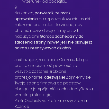
wizerunek od początku.
9.
Na koniec, 
potwierdź, że masz 
uprawnienia
 do reprezentowania marki i 
założenia profilu. Jest to ważne, aby 
chronić nazwę Twojej firmy przed 
nadużyciami. 
Gorąco zachęcamy do 
założenia strony, nawet jeśli nie planujesz 
od razu intensywnych działań
.
Jeśli czujesz, że brakuje Ci czasu lub po 
prostu chcesz mieć pewność, że 
wszystko zostanie zrobione 
profesjonalnie, 
odezwij się!
 Zajmiemy się 
Twoją stroną firmową od podstaw, 
dbając o jej spójność z całą identyfikacją 
wizualną i strategią.
Profil Osobisty vs. Profil Firmowy: Zrozum 
Różnice