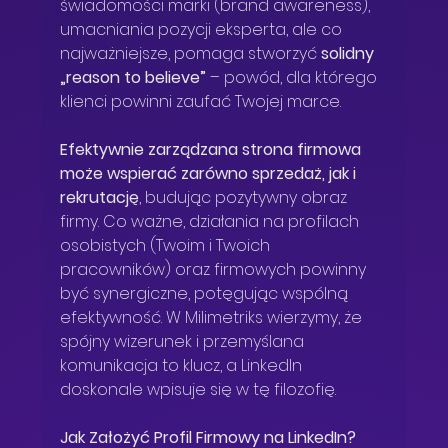
świadomości marki (brand awareness), 
umacniania pozycji eksperta, ale co 
najważniejsze, pomaga stworzyć 
solidny 
„reason to believe”
 – powód, dla którego 
klienci powinni zaufać Twojej marce.
Efektywnie zarządzana strona firmowa 
może wspierać zarówno sprzedaż, jak i 
rekrutację
, budując pozytywny obraz 
firmy. Co ważne, działania na profilach 
osobistych (Twoim i Twoich 
pracowników) oraz firmowych powinny 
być synergiczne, potęgując wspólną 
efektywność. W Milimetriks wierzymy, że 
spójny wizerunek i przemyślana 
komunikacja to klucz, a LinkedIn 
doskonale wpisuje się w tę filozofię.
Jak Założyć Profil Firmowy na LinkedIn?