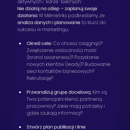
aktywnych i "karze" biernych.
Nie działaj na oślep – zaplanuj swoje 
działania
. W Milimetriks podkreślamy, że 
analiza danych i planowanie
 to klucz do 
sukcesu w marketingu
.
Określ cele:
 Co chcesz osiągnąć? 
Zwiększenie widoczności marki 
(brand awareness)? Pozyskanie 
nowych klientów (leady)? Budowanie 
sieci kontaktów biznesowych? 
Rekrutację?
Przeanalizuj grupę docelową:
 Kim są 
Twoi potencjalni klienci, partnerzy, 
pracownicy? Jakie mają potrzeby i 
gdzie szukają informacji?
Stwórz plan publikacji i linie 