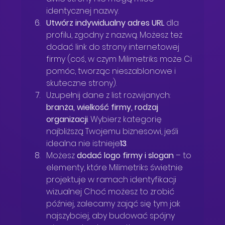
identycznej nazwy.
Utwórz indywidualny adres URL
 dla 
profilu, zgodny z nazwą. Możesz też 
dodać link do strony internetowej 
firmy (coś, w czym Milimetriks może Ci 
pomóc, tworząc nieszablonowe i 
skuteczne strony).
Uzupełnij dane z list rozwijanych: 
branża, wielkość firmy, rodzaj 
organizacji
. Wybierz kategorię 
najbliższą Twojemu biznesowi, jeśli 
idealna nie istnieje
13
.
Możesz 
dodać logo firmy i slogan
 – to 
elementy, które Milimetriks świetnie 
projektuje w ramach identyfikacji 
wizualnej Choć możesz to zrobić 
później, zalecamy zająć się tym jak 
najszybciej, aby budować spójny 