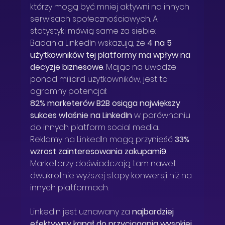
którzy mogą być mniej aktywni na innych 
serwisach społecznościowych. A 
statystyki mówią same za siebie:
Badania LinkedIn wskazują, że 
4 na 5 
użytkowników tej platformy ma wpływ na 
decyzje biznesowe
. Mając na uwadze 
ponad miliard użytkowników, jest to 
ogromny potencjał.
82% marketerów B2B osiąga największy 
sukces właśnie na LinkedIn
 w porównaniu 
do innych platform social media
.
Reklamy na LinkedIn mogą przynieść 
33% 
wzrost zainteresowania zakupami
9
. 
Marketerzy doświadczają tam nawet 
dwukrotnie wyższej stopy konwersji niż na 
innych platformach.
LinkedIn jest uznawany za 
najbardziej 
efektywny kanał do przyciągania wysokiej 