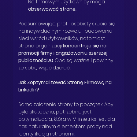
Na firmowym użytkownicy mogą 
obserwować stronę
.
Podsumowując, profil osobisty skupia się 
na indywidualnym rozwoju i budowaniu 
sieci wśród użytkowników, natomiast 
strona organizacji 
koncentruje się na 
promocji firmy i angażowaniu szerszej 
publiczności
20
. Oba są ważne i powinny 
ze sobą współdziałać
.
Jak Zoptymalizować Stronę Firmową na 
LinkedIn?
Samo założenie strony to początek. Aby 
była skuteczna, potrzebna jest 
optymalizacja, która w Milimetriks jest dla 
nas naturalnym elementem pracy nad 
identyfikacją i stronami
.