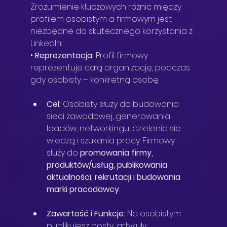
Zrozumienie kluczowych różnic między 
profilem osobistym a firmowym jest 
niezbędne do skutecznego korzystania z 
LinkedIn:
• 
Reprezentacja:
 Profil firmowy 
reprezentuje całą organizację, podczas 
gdy osobisty – konkretną osobę.
Cel:
 Osobisty służy do budowania 
sieci zawodowej, generowania 
leadów, networkingu, dzielenia się 
wiedzą i szukania pracy. Firmowy 
służy do 
promowania firmy, 
produktów/usług, publikowania 
aktualności, rekrutacji i budowania 
marki pracodawcy
.
Zawartość i Funkcje:
 Na osobistym 
publikujesz posty, artykuły, 