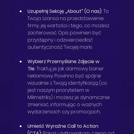
Uzupełnij Sekcję „About” (O nas):
 To 
Twoja szansa na przedstawienie 
firmy, jej wartości i tego, co możesz 
zaoferować. Opis powinien być 
przystępny i odzwierciedlać 
autentyczność Twojej marki.
Wybierz Przemyślane Zdjęcie w 
Tle:
 Traktuj je jak darmowy baner 
reklamowy. Powinno być spójne 
wizualnie z Twoją identyfikacją (co 
jest naszym priorytetem w 
Milimetriks) i możesz je dynamicznie 
zmieniać, informując o ważnych 
wydarzeniach czy promocjach
.
Umieść Wyraźne Call to Action 
(CTA):
 Pokaż użytkownikom, czego od 