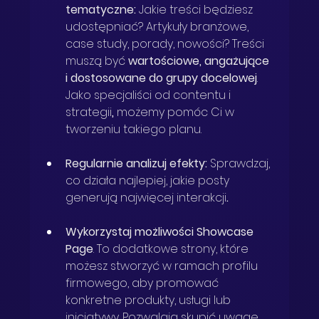
tematyczne:
 Jakie treści będziesz 
udostępniać? Artykuły branżowe, 
case study, porady, nowości? Treści 
muszą być 
wartościowe, angażujące 
i dostosowane do grupy docelowej
. 
Jako specjaliści od contentu i 
strategii
,
 możemy pomóc Ci w 
tworzeniu takiego planu.
Regularnie analizuj efekty:
 Sprawdzaj, 
co działa najlepiej, jakie posty 
generują najwięcej interakcji
.
Wykorzystaj możliwości Showcase 
Page
. To dodatkowe strony, które 
możesz stworzyć w ramach profilu 
firmowego, aby promować 
konkretne produkty, usługi lub 
inicjatywy. Pozwalają skupić uwagę 