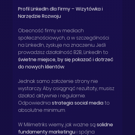
Profil LinkedIn dla Firmy – Wizytówka i 
Narzędzie Rozwoju
Obecność firmy w mediach 
społecznościowych, a w szczególności 
na LinkedIn, zyskuje na znaczeniu. Jeśli 
prowadzisz działalność B2B, LinkedIn to 
świetne miejsce, by się pokazać i dotrzeć 
do nowych klientów
.
Jednak samo założenie strony nie 
wystarczy. Aby osiągnąć rezultaty, musisz 
działać aktywnie i regularnie. 
Odpowiednia 
strategia social media
 to 
absolutne minimum.
W Milimetriks wiemy, jak ważne są 
solidne 
fundamenty marketingu
 i spójna 