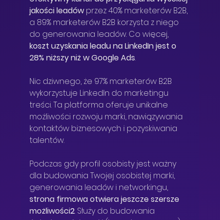
jakości leadów
 przez 40% marketerów B2B, 
a 89% marketerów B2B korzysta z niego 
do generowania leadów. Co więcej, 
koszt uzyskania leadu na LinkedIn jest o 
28% niższy niż w Google Ads
.
Nic dziwnego, że 97% marketerów B2B 
wykorzystuje LinkedIn do marketingu 
treści. Ta platforma oferuje unikalne 
możliwości rozwoju marki, nawiązywania 
kontaktów biznesowych i pozyskiwania 
talentów.
Podczas gdy profil osobisty jest ważny 
dla budowania Twojej osobistej marki, 
generowania leadów i networkingu, 
strona firmowa otwiera jeszcze szersze 
możliwości
2
. Służy do budowania 