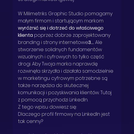
W Milimetriks Graphic Studio pomagamy 
małym firmom i startującym markom 
wyróżnić się i dotrzeć do właściwego 
klienta
 poprzez dobrze zaprojektowany 
branding i strony internetowe
3...
. Ale 
stworzenie solidnych fundamentów 
wizualnych i cyfrowych to tylko część 
drogi. Aby Twoja marka naprawdę 
rozwinęła skrzydła i działała samodzielnie 
w marketingu cyfrowym potrzebne są 
także narzędzia do skutecznej 
komunikacji i pozyskiwania klientów. Tutaj 
z pomocą przychodzi LinkedIn.
Z tego wpisu dowiesz się:
Dlaczego profil firmowy na LinkedIn jest 
tak cenny?