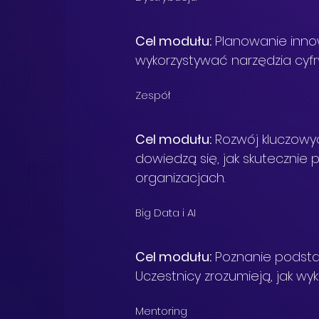
Cel modułu:
 Planowanie inno
wykorzystywać narzędzia cyf
Zespół
Cel modułu:
 Rozwój kluczowyc
dowiedzą się, jak skuteczni
organizacjach.
Big Data i AI
Cel modułu:
 Poznanie podstaw
Uczestnicy zrozumieją, jak wy
Mentoring