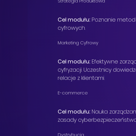
Strategia Produktowa
Cel modułu:
 Poznanie metod
cyfrowych.
Marketing Cyfrowy
Cel modułu:
 Efektywne zarząd
cyfryzacji. Uczestnicy dowied
relacje z klientami.
E-commerce
Cel modułu:
 Nauka zarządzani
zasady cyberbezpieczeństwa,
Dystrybucja