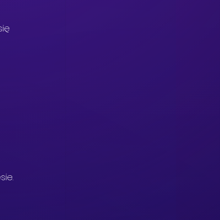
ię 
ie. 