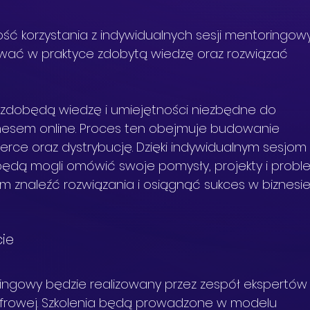
ość korzystania z indywidualnych sesji mentoringowy
wać w praktyce zdobytą wiedzę oraz rozwiązać 
.
 zdobędą wiedzę i umiejętności niezbędne do 
nesem online. Proces ten obejmuje budowanie 
rce oraz dystrybucję. Dzięki indywidualnym sesjom
ędą mogli omówić swoje pomysły, projekty i probl
im znaleźć rozwiązania i osiągnąć sukces w biznesie
ie
ngowy będzie realizowany przez zespół ekspertów 
frowej. Szkolenia będą prowadzone w modelu 