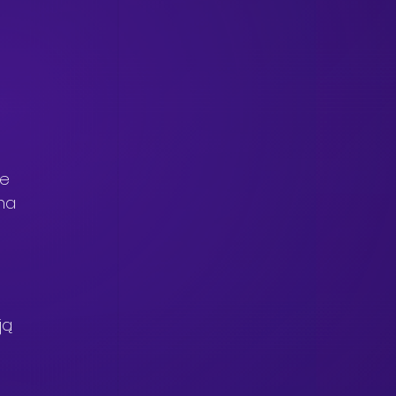
 
e 
na 
ją 