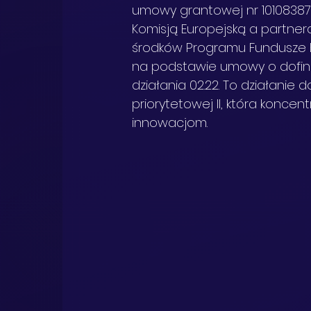
umowy grantowej nr 1010838
Komisją Europejską a partner
środków Programu Fundusze E
na podstawie umowy o dofina
działania 02.22. To działanie 
priorytetowej II, która konce
innowacjom.