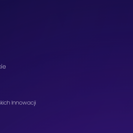
ie
skich Innowacji