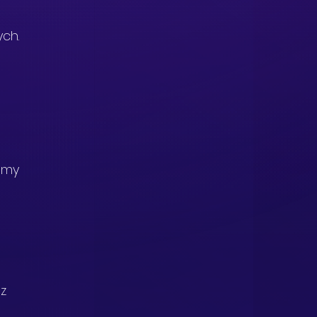
ch. 
 
emy 
 
z 