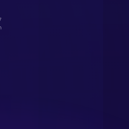
 
7 
h 