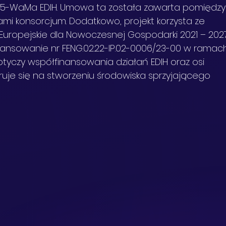
75-WaMa EDIH. Umowa ta została zawarta pomiędzy
ami konsorcjum. Dodatkowo, projekt korzysta ze 
uropejskie dla Nowoczesnej Gospodarki 2021 – 202
nsowanie nr FENG.02.22-IP.02-0006/23-00 w ramac
dotyczy współfinansowania działań EDIH oraz osi 
ntruje się na stworzeniu środowiska sprzyjającego 