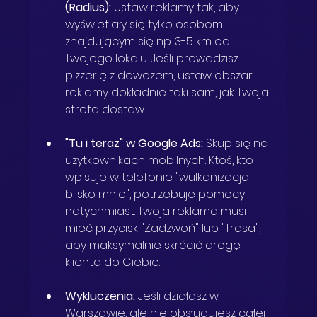
(Radius):
 Ustaw reklamy tak, aby 
wyświetlały się tylko osobom 
znajdującym się np. 3-5 km od 
Twojego lokalu. Jeśli prowadzisz 
pizzerię z dowozem, ustaw obszar 
reklamy dokładnie taki sam, jak Twoja 
strefa dostaw.
"Tu i teraz" w Google Ads:
 Skup się na 
użytkownikach mobilnych. Ktoś, kto 
wpisuje w telefonie "wulkanizacja 
blisko mnie", potrzebuje pomocy 
natychmiast. Twoja reklama musi 
mieć przycisk "Zadzwoń" lub "Trasa", 
aby maksymalnie skrócić drogę 
klienta do Ciebie.
Wykluczenia:
 Jeśli działasz w 
Warszawie, ale nie obsługujesz całej 