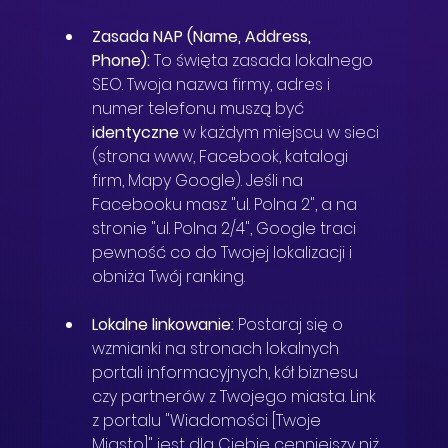
Zasada NAP (Name, Address, 
Phone):
 To święta zasada lokalnego 
SEO. Twoja nazwa firmy, adres i 
numer telefonu muszą być 
identyczne
 w każdym miejscu w sieci 
(strona www, Facebook, katalogi 
firm, Mapy Google). Jeśli na 
Facebooku masz "ul. Polna 2", a na 
stronie "ul. Polna 2/4", Google traci 
pewność co do Twojej lokalizacji i 
obniża Twój ranking.
Lokalne linkowanie:
 Postaraj się o 
wzmianki na stronach lokalnych 
portali informacyjnych, kół biznesu 
czy partnerów z Twojego miasta. Link 
z portalu "Wiadomości [Twoje 
Miasto]" jest dla Ciebie cenniejszy niż 