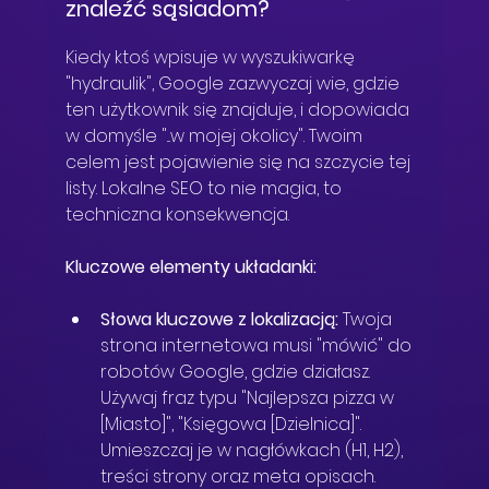
znaleźć sąsiadom?
Kiedy ktoś wpisuje w wyszukiwarkę 
"hydraulik", Google zazwyczaj wie, gdzie 
ten użytkownik się znajduje, i dopowiada 
w domyśle "...w mojej okolicy". Twoim 
celem jest pojawienie się na szczycie tej 
listy. Lokalne SEO to nie magia, to 
techniczna konsekwencja.
Kluczowe elementy układanki:
Słowa kluczowe z lokalizacją:
 Twoja 
strona internetowa musi "mówić" do 
robotów Google, gdzie działasz. 
Używaj fraz typu "Najlepsza pizza w 
[Miasto]", "Księgowa [Dzielnica]". 
Umieszczaj je w nagłówkach (H1, H2), 
treści strony oraz meta opisach.