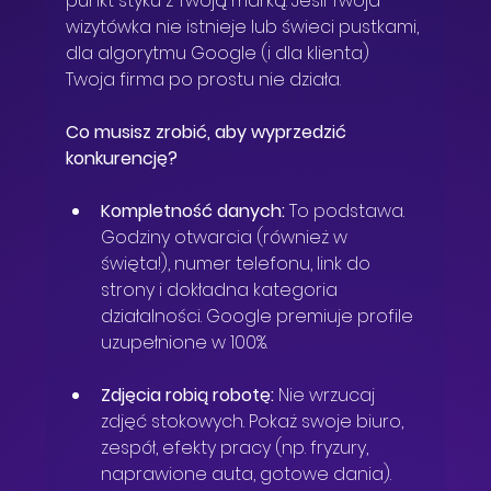
punkt styku z Twoją marką. Jeśli Twoja 
wizytówka nie istnieje lub świeci pustkami, 
dla algorytmu Google (i dla klienta) 
Twoja firma po prostu nie działa.
Co musisz zrobić, aby wyprzedzić 
konkurencję?
Kompletność danych:
 To podstawa. 
Godziny otwarcia (również w 
święta!), numer telefonu, link do 
strony i dokładna kategoria 
działalności. Google premiuje profile 
uzupełnione w 100%.
Zdjęcia robią robotę:
 Nie wrzucaj 
zdjęć stokowych. Pokaż swoje biuro, 
zespół, efekty pracy (np. fryzury, 
naprawione auta, gotowe dania). 