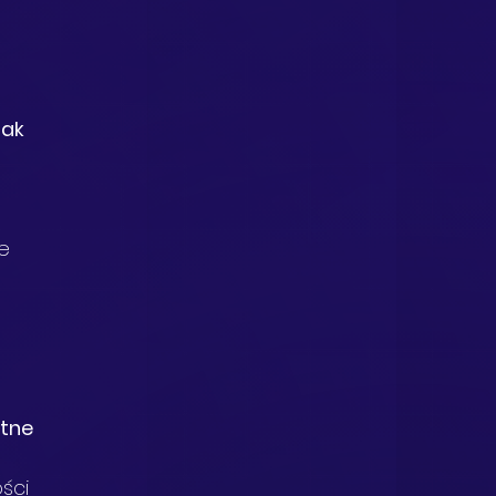
 
ak 
e 
tne 
ści 