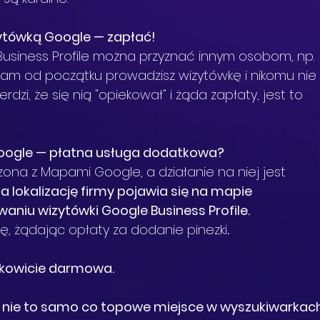
ytówką Google — zapłać!
usiness Profile można przyznać innym osobom, np. 
i sam od początku prowadzisz wizytówkę i nikomu nie
rdzi, że się nią "opiekował" i żąda zapłaty, jest to 
oogle — płatna usługa dodatkowa?
ona z Mapami Google, a działanie na niej jest 
 lokalizację firmy pojawia się na mapie 
aniu wizytówki Google Business Profile.
ję, żądając opłaty za dodanie pinezki
.
ałkowicie darmowa.
 nie to samo co topowe miejsce w wyszukiwarkach