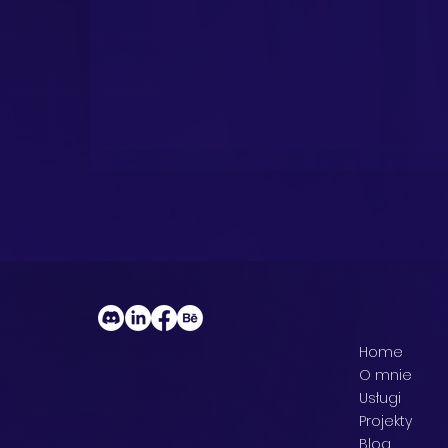
Dlaczego stworzyłam
Home
własną aplikację? O walce
c
O mnie
Usługi
z przeładowaniem funkcji i
Projekty
szukaniu prostoty
Blog