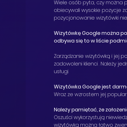
Wiele osób pyta, czy można 
obiecywali wysokie pozycje za
pozycjonowanie wizytówki nie i
Wizytówkę Google można poz
odbywa się to w liście podmi
Zarządzanie wizytówką i jej p
zadowoleni klienci
. Należy je
usługi.
Wizytówka Google jest dar
Wraz ze wzrostem jej popular
Należy pamiętać, że założen
Oszuści wykorzystują niewied
wizytówką można łatwo zwer