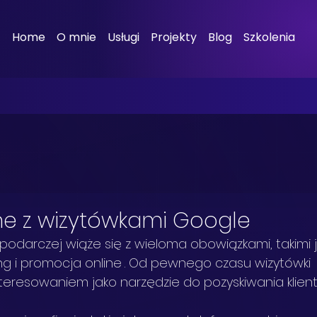
Home
O mnie
Usługi
Projekty
Blog
Szkolenia
e z wizytówkami Google
podarczej wiąże się z wieloma obowiązkami, takimi j
ng i promocja online
. Od pewnego czasu wizytówki 
teresowaniem jako narzędzie do pozyskiwania klie