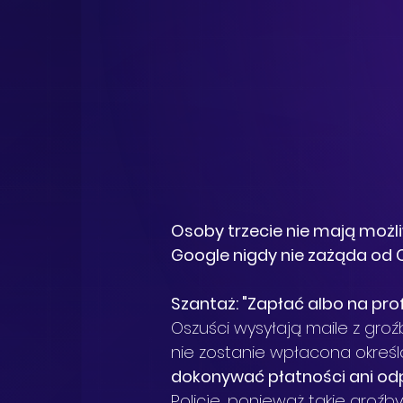
Osoby trzecie nie mają możli
Google nigdy nie zażąda od C
Szantaż: "Zapłać albo na pro
Oszuści wysyłają maile z groź
nie zostanie wpłacona określo
dokonywać płatności ani o
Policję, ponieważ takie groźby