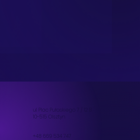
wój w
ul. Plac Pułaskiego 7 / 12 B
10-515 Olsztyn
y - Zasady
go rozwoju
 pod kątem
+48 669 534 747