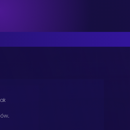
ak 
ntów
.