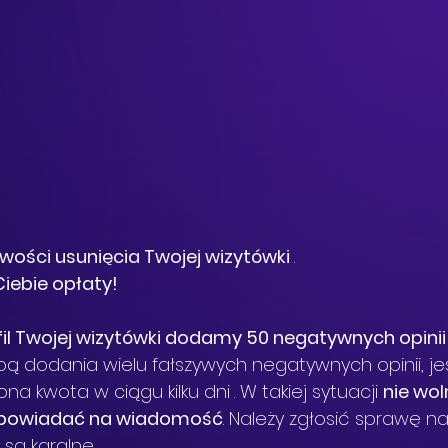
wości usunięcia Twojej wizytówki 
.
iebie opłaty!
fil Twojej wizytówki dodamy 50 negatywnych opinii
bą dodania wielu fałszywych negatywnych opinii, jeśl
na kwota w ciągu kilku dni
. W takiej sytuacji 
nie wol
dpowiadać na wiadomość
. Należy zgłosić sprawę na
 są karalne.