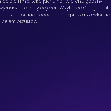
acje o firmie, takie jak numer telefonu, godziny 
ą wyznaczenie trasy dojazdu
.
 Wizytówka Google jest 
ednak jej rosnąca popularność sprawia, że właścici
ym celem oszustów
.