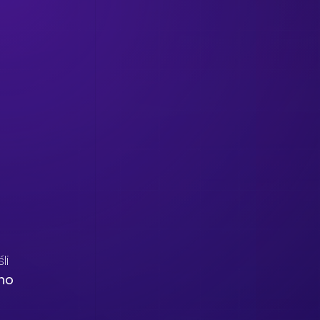
i 
no 
 