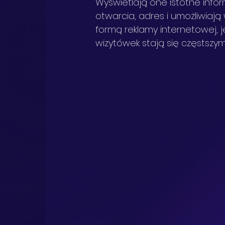
Wyświetlają one istotne inform
otwarcia, adres i umożliwiaj
formą reklamy internetowej, j
wizytówek stają się częstsz