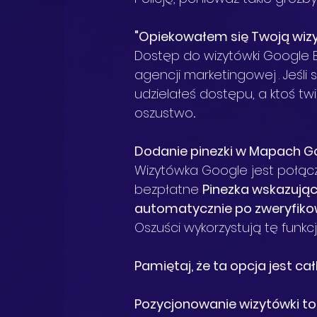
"Opiekowałem się Twoją wiz
Dostęp do wizytówki Google B
agencji marketingowej
. Jeśl
udzielałeś dostępu, a ktoś twie
oszustwo
.
Dodanie pinezki w Mapach G
Wizytówka Google jest połącz
bezpłatne 
Pinezka wskazująca
automatycznie po zweryfikow
Oszuści wykorzystują tę funkc
Pamiętaj, że ta opcja jest c
Pozycjonowanie wizytówki to