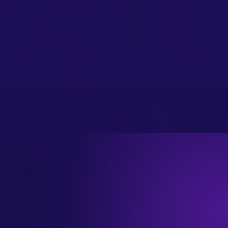
Salon Przyszłości: Uwolnij
Szkolenie : Roz
zas i zwiększ zyski dzięki
Biznesie Beaut
danym i automatyzacji
zrównowazone
biznesu beaty