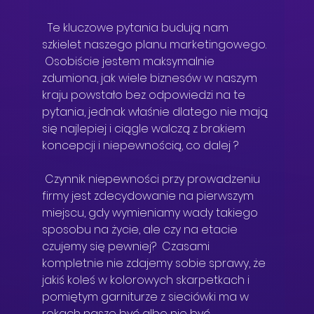
  Te kluczowe pytania budują nam 
szkielet naszego planu marketingowego. 
 Osobiście jestem maksymalnie 
zdumiona, jak wiele biznesów w naszym 
kraju powstało bez odpowiedzi na te 
pytania, jednak właśnie dlatego nie mają 
się najlepiej i ciągle walczą z brakiem 
koncepcji i niepewnością, co dalej ? 
 Czynnik niepewności przy prowadzeniu 
firmy jest zdecydowanie na pierwszym 
miejscu, gdy wymieniamy wady takiego 
sposobu na życie, ale czy na etacie 
czujemy się pewniej?  Czasami 
kompletnie nie zdajemy sobie sprawy, że 
jakiś koleś w kolorowych skarpetkach i 
pomiętym garniturze z sieciówki ma w 
rękach nasze być albo nie być.  