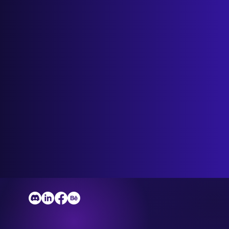
Salon Przyszłości: Uwolnij czas i zwiększ
zyski dzięki danym i automatyzacji