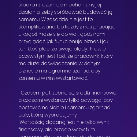
środka i zrozumieć mechanizmy jej 
działania, żeby spróbować budować ją 
samemu. W zasadzie nie jest to 
skomplikowane, bo każdy z nas pracując 
u kogoś może się do woli, godzinami 
przyglądać jak funkcjonuje biznes i jak 
ten ktoś płaci za swoje błędy.  Prawie 
oczywistym jest fakt, że pracownik, który 
ma duże doświadczenie w danym 
biznesie ma ogromne szanse, aby 
samemu w nim wystartować. 
  Czasem potrzebne są środki finansowe, 
a czasami wystarczy tylko odwaga, aby 
postawić na siebie i samemu zgarnąć 
pulę, którą wypracujemy. 
 Wartością dodaną jest nie tylko wynik 
finansowy, ale przede wszystkim 
ogromna siła napędowa do dalszego 