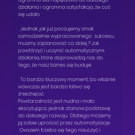
działania i ogromna satysfakcja, że coś 
się udało. 
  Jednak, jak już poczujemy smak 
samodzielnie wypracowanego  sukcesu, 
musimy zaplanować co dalej ? Jak 
powtórzyć i uczynić automatycznymi 
działania, które doprowadzą nas do 
tego, że nasz biznes się buduje.  
  To bardzo kluczowy moment, bo właśnie 
wówczas jest bardzo łatwo się 
zniechęcić.
Powtarzalność jest nudna i mało 
ekscytująca, jednak stanowi podstawę 
do dalszego rozwoju.  Dlatego możemy 
ją sobie uprościć przez automatyzacje. 
 Owszem trzeba się tego nauczyć i 