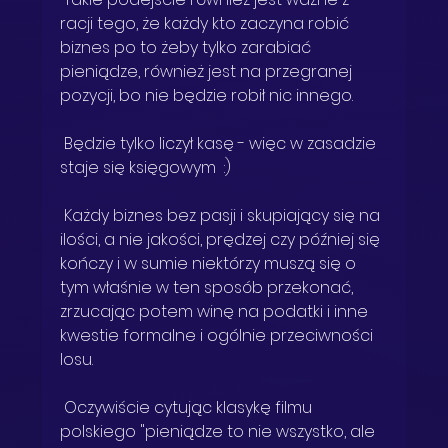
racji tego, że każdy kto zaczyna robić 
biznes po to żeby tylko zarabiać 
pieniądze, również jest na przegranej 
pozycji, bo nie będzie robił nic innego.
 Będzie tylko liczył kasę - więc w zasadzie 
staje się księgowym  :) 
 Każdy biznes bez pasji i skupiający się na 
ilości, a nie jakości, prędzej czy później się 
kończy i w sumie niektórzy muszą się o 
tym właśnie w ten sposób przekonać, 
zrzucając potem winę na podatki i inne 
kwestie formalne i ogólnie przeciwności 
losu. 
 Oczywiście cytując klasykę filmu 
polskiego "pieniądze to nie wszystko, ale 