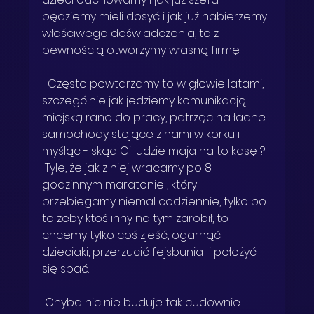
będziemy mieli dosyć i jak już nabierzemy 
właściwego doświadczenia, to z 
pewnością otworzymy własną firmę.  
  Często powtarzamy to w głowie latami, 
szczególnie jak jedziemy komunikacją 
miejską rano do pracy, patrząc na ładne 
samochody stojące z nami w korku i 
myśląc - skąd Ci ludzie maja na to kasę ?  
 Tyle, że jak z niej wracamy po 8 
godzinnym maratonie , który 
przebiegamy niemal codziennie, tylko po 
to żeby ktoś inny na tym zarobił, to 
chcemy tylko coś zjeść, ogarnąć 
dzieciaki, przerzucić fejsbunia  i położyć 
się spać. 
 Chyba nic nie buduje tak cudownie 