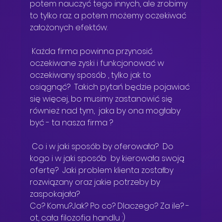
potem nauczyć tego innych, ale zrobimy 
to tylko raz. a potem możemy oczekiwać 
założonych efektów. 
 Każda firma powinna przynosić 
oczekiwane zyski i funkcjonować w 
oczekiwany sposób , tylko jak to 
osiągnąć?  Takich pytań będzie pojawiać 
się więcej, bo musimy zastanowić się 
również nad tym,  jaka by ona mogłaby  
być - ta nasza firma ? 
 Co i w jaki sposób by oferowała?  Do 
kogo i w jaki sposób  by kierowała swoją 
ofertę?  Jaki problem klienta zostałby 
rozwiązany oraz jakie potrzeby by 
zaspokajała?
Co? Komu?Jak? Po co? Dlaczego? Za ile? - 
ot, cała filozofia handlu :)  