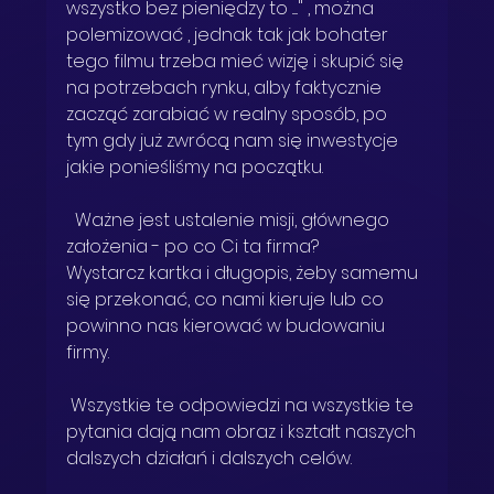
wszystko bez pieniędzy to ....." , można 
polemizować , jednak tak jak bohater 
tego filmu trzeba mieć wizję i skupić się 
na potrzebach rynku, alby faktycznie 
zacząć zarabiać w realny sposób, po 
tym gdy już zwrócą nam się inwestycje 
jakie ponieśliśmy na początku.
  Ważne jest ustalenie misji, głównego 
założenia - po co Ci ta firma? 
Wystarcz kartka i długopis, żeby samemu 
się przekonać, co nami kieruje lub co 
powinno nas kierować w budowaniu 
firmy. 
 Wszystkie te odpowiedzi na wszystkie te 
pytania dają nam obraz i kształt naszych 
dalszych działań i dalszych celów. 