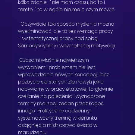
kółko zdanie : " nie mam czasu, bo to i 
tamto .." to w ogóle nie ma o czym mówić. 
  Oczywiście taki sposób myślenia można 
wyeliminować, ale to też wymaga pracy 
- systematycznej pracy nad sobą. 
Samodyscypliny i wewnętrznej motywacji. 
 Czasami właśnie największym 
wyzwaniem i problemem nie jest 
wprowadzenie nowych koncepcji, lecz 
pozbycie się starych. Złe nawyki jakie 
nabywamy w pracy etatowej to głównie 
czekanie na polecenia i wyznaczone 
terminy realizacji zadań przez kogoś 
innego.  Praktycznie codzienny i 
systematyczny trening w kierunku 
osiągnięcia mistrzostwa świata w 
marudzeniu. 