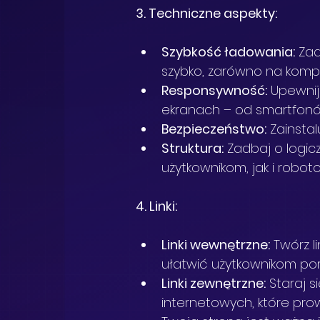
3. Techniczne aspekty:
Szybkość ładowania:
 Za
szybko, zarówno na kompu
Responsywność:
 Upewnij
ekranach – od smartfonó
Bezpieczeństwo:
 Zainsta
Struktura:
 Zadbaj o logic
użytkownikom, jak i robo
4. Linki:
Linki wewnętrzne:
 Twórz l
ułatwić użytkownikom poru
Linki zewnętrzne:
 Staraj 
internetowych, które prow