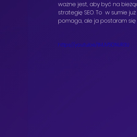
ważne jest, aby być na bieżą
strategię SEO. To  w sumie ju
pomaga, ale ja postaram się j
https://youtu.be/tMJV5DNUR3U