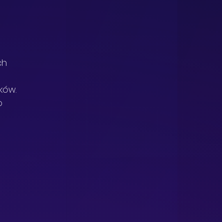
ch 
ków.
o 