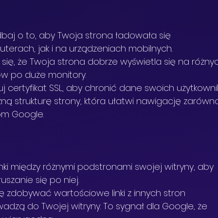
dbaj o to, aby Twoja strona ładowała się 
terach, jak i na urządzeniach mobilnych.
 się, że Twoja strona dobrze wyświetla się na różny
w po duże monitory.
luj certyfikat SSL, aby chronić dane swoich użytkowni
zną strukturę strony, która ułatwi nawigację zarówn
tom Google.
inki między różnymi podstronami swojej witryny, aby 
szanie się po niej.
się zdobywać wartościowe linki z innych stron 
adzą do Twojej witryny. To sygnał dla Google, że 