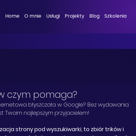
Home
O mnie
Usługi
Projekty
Blog
Szkolenia
 i w czym pomaga?
nternetowa błyszczała w Google? Bez wydawania 
est Twoim najlepszym przyjacielem!
zacja strony pod wyszukiwarki, to zbiór trików i 