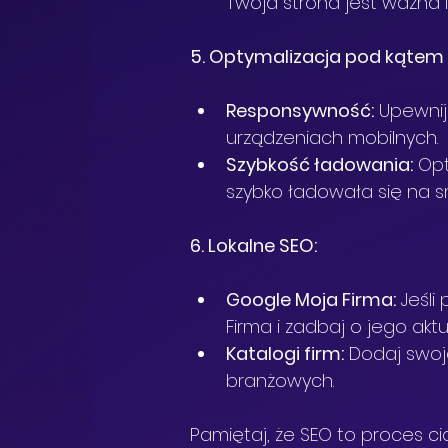
Twoja strona jest ważna 
5. Optymalizacja pod kątem
Responsywność:
 Upewnij
urządzeniach mobilnych.
Szybkość ładowania:
 Op
szybko ładowała się na s
6. Lokalne SEO:
Google Moja Firma:
 Jeśli
Firma i zadbaj o jego akt
Katalogi firm:
 Dodaj swoją
branżowych.
Pamiętaj, że SEO to proces ci