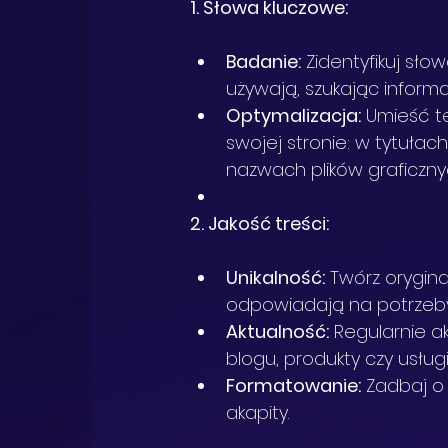
1. Słowa kluczowe:
Badanie:
 Zidentyfikuj słow
używają, szukając informa
Optymalizacja:
 Umieść t
swojej stronie: w tytułac
nazwach plików graficzny
2. Jakość treści:
Unikalność:
 Twórz orygina
odpowiadają na potrzeb
Aktualność:
 Regularnie a
blogu, produkty czy usługi
Formatowanie:
 Zadbaj o
akapity.