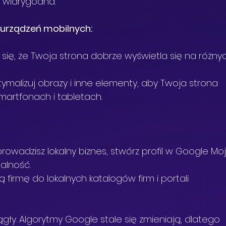
i wiarygodna.
 urządzeń mobilnych:
 się, że Twoja strona dobrze wyświetla się na różny
tymalizuj obrazy i inne elementy, aby Twoja strona 
martfonach i tabletach.
 prowadzisz lokalny biznes, stwórz profil w Google Mo
ualność.
 firmę do lokalnych katalogów firm i portali 
ągły. Algorytmy Google stale się zmieniają, dlatego 