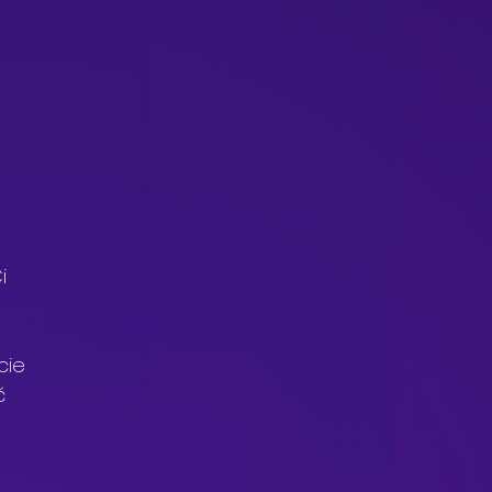
i 
cie 
ć 