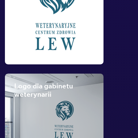
Logo dla gabinetu
weterynarii