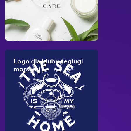
Logo dla klubu żeglugi
morskiej