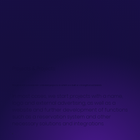
Projects & Projects
We present several non-standard projects in which we built or strengthened brands
In most cases, we start projects with a name,
logo and external advertising, as well as a
website and further development of functions
such as a reservation system and other
necessary solutions and integrations.