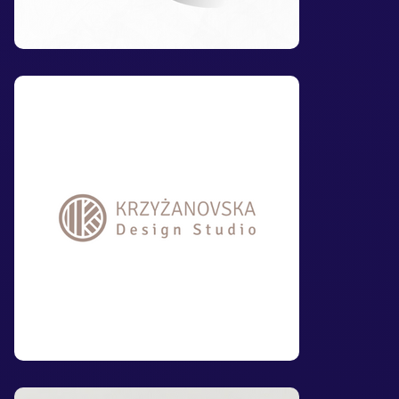
Logo dla projektantki
wnętrz