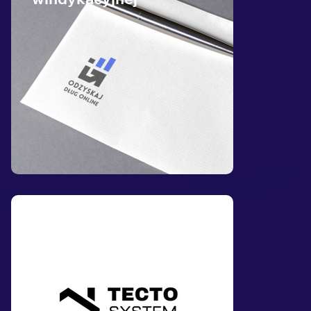
windykacyjnej
Logo dla firmy
dekarskiej