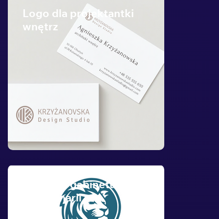
Logo dla projektantki
wnętrz
Logo dla gabinetu
weterynarii