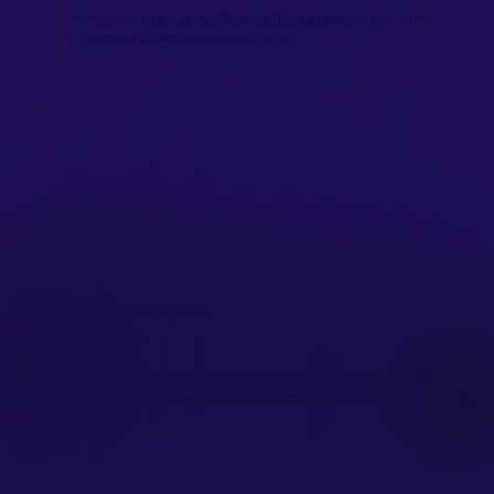
Rozwijamy logo i przygotowujemy jego układy poziome i
pionowe oraz wersje kolorystyczne
3
Obecność fizyczna
Klient otrzymuje paczkę plików, które zawierają wszystkie
potrzebne wersje logo oraz odpowiednie formaty.