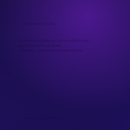
1
Tożsamoś ć marki
Zazwyczaj projekty zaczynamy od nazwy i
logo. Startujemy od briefu
i ustalenia założeń marki i odbiorców
2
Rozwój funkcjonalny