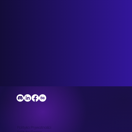
Salon Przyszłości: Uwolnij czas i zwiększ
zyski dzięki danym i automatyzacji
Polityka Prywatności