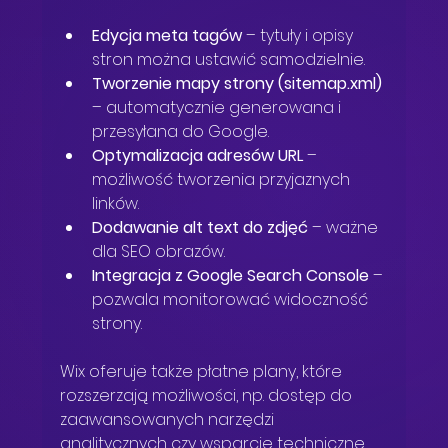
Edycja meta tagów
 – tytuły i opisy 
stron można ustawić samodzielnie.
Tworzenie mapy strony (sitemap.xml)
– automatycznie generowana i 
przesyłana do Google.
Optymalizacja adresów URL
 – 
możliwość tworzenia przyjaznych 
linków.
Dodawanie alt text do zdjęć
 – ważne 
dla SEO obrazów.
Integracja z Google Search Console
 – 
pozwala monitorować widoczność 
strony.
Wix oferuje także płatne plany, które 
rozszerzają możliwości, np. dostęp do 
zaawansowanych narzędzi 
analitycznych czy wsparcie techniczne. 