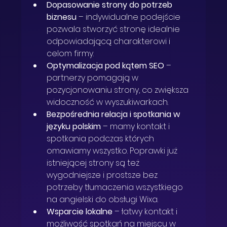
Dopasowanie strony do potrzeb 
biznesu
 – indywidualne podejście 
pozwala stworzyć stronę idealnie 
odpowiadającą charakterowi i 
celom firmy.
Optymalizacja pod kątem SEO
 – 
partnerzy pomagają w 
pozycjonowaniu strony, co zwiększa 
widoczność w wyszukiwarkach.
Bezpośrednia relacja i spotkania w 
języku polskim
 – mamy kontakt i 
spotkania podczas których 
omawiamy wszystko. Poprawki już 
istniejącej strony są też 
wygodniejsze i prostsze bez 
potrzeby tłumaczenia wszystkiego 
na angielski do obsługi Wixa. 
Wsparcie lokalne
 – łatwy kontakt i 
możliwość spotkań na miejscu w 