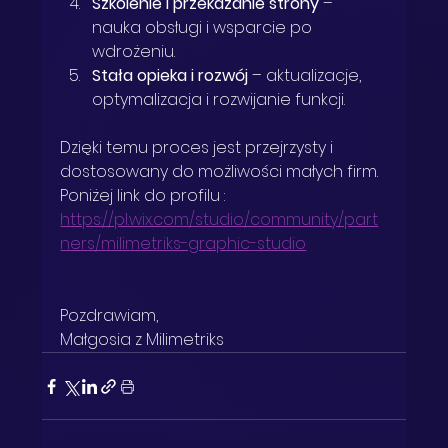
Szkolenie i przekazanie strony
 – 
nauka obsługi i wsparcie po 
wdrożeniu.  
Stała opieka i rozwój
 – aktualizacje, 
optymalizacja i rozwijanie funkcji.  
Dzięki temu proces jest przejrzysty i 
dostosowany do możliwości małych firm.
Poniżej link do profilu : 
https://pl.wix.com/studio/community/part
ners/milimetriks-graphic-studio
Pozdrawiam,  
Małgosia z Milimetriks