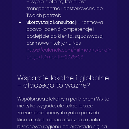
– wybierz ofertę, która jest 
transparentna i dostosowana do 
Twoich potrzeb.  
Skorzystaj z konsultacji
 – rozmowa 
pozwoli ocenić kompetencje i 
podejście do klienta., są zazwyczaj 
darmowe - tak jak u Nas 
https://calendly.com/milimetriks/brief-
projektu?month=2026-03
Wsparcie lokalne i globalne 
– dlaczego to ważne?
Współpraca z lokalnym partnerem Wix to 
nie tylko wygoda, ale także lepsze 
zrozumienie specyfiki rynku i potrzeb 
klienta. Lokalni specjaliści znają realia 
biznesowe regionu, co przekłada się na 